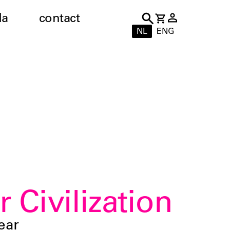
da
contact
NL
ENG
 Civilization
ear