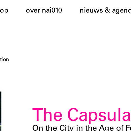
hop
over nai010
nieuws & agen
ation
The Capsular
On the City in the Age of F