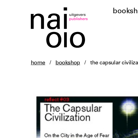
books
home
/
bookshop
/
the capsular civiliz