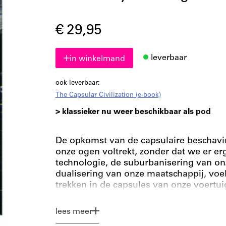
€ 29,95
leverbaar
in winkelmand
ook leverbaar:
The Capsular Civilization (e-book)
> klassieker nu weer beschikbaar als pod
De opkomst van de capsulaire beschavi
onze ogen voltrekt, zonder dat we er er
technologie, de suburbanisering van onz
dualisering van onze maatschappij, vo
trekken in de capsules van onze voertuig
urbanistische enclaves: malls, gated co
september, de oorlog in Irak en de War 
lees meer
nauwelijks nog worden losgekoppeld va