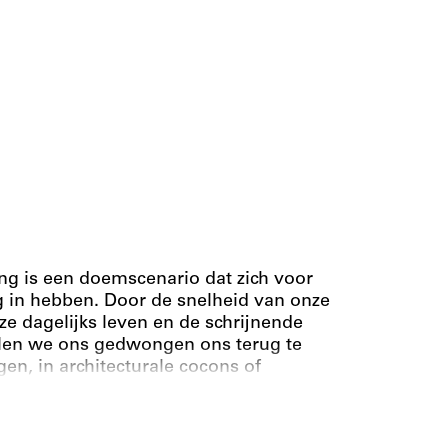
ng is een doemscenario dat zich voor
g in hebben. Door de snelheid van onze
e dagelijks leven en de schrijnende
elen we ons gedwongen ons terug te
en, in architecturale cocons of
mmunities, pretparken. Sinds 11
on Terrorism, kan de architectuur
n haar politieke en maatschappelijke