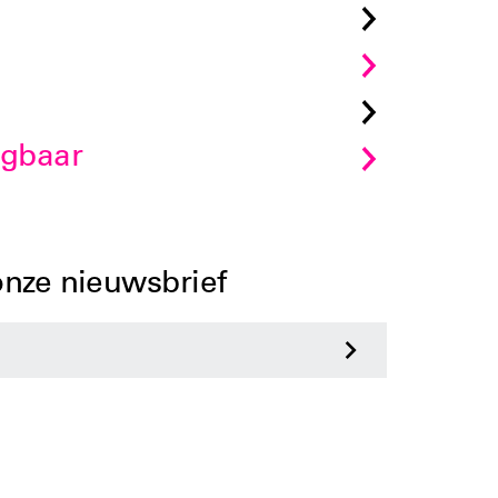
jgbaar
 onze nieuwsbrief
>