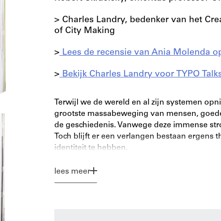
> Charles Landry, bedenker van het Crea
of City Making
>
Lees de recensie van Ania Molenda o
>
Bekijk Charles Landry voor TYPO Talk
Terwijl we de wereld en al zijn systemen op
grootste massabeweging van mensen, goedere
de geschiedenis. Vanwege deze immense str
Toch blijft er een verlangen bestaan ergens t
identiteit te hebben.
Oude zekerheden ontvallen ons en systemen fal
lees meer
We proberen een ander soort stad uit te vinde
langs de belangrijkste breuklijnen laat lave
onze tijd, ongelijkheid, milieuverontreiniging 
als toevluchtsoord, openbare ruimte, gemee