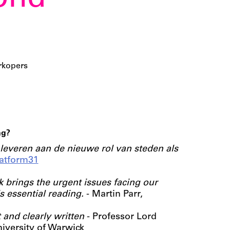
rld
rkopers
ng?
 leveren aan de nieuwe rol van steden als
latform31
k brings the urgent issues facing our
s essential reading.
- Martin Parr,
 and clearly written
- Professor Lord
iversity of Warwick