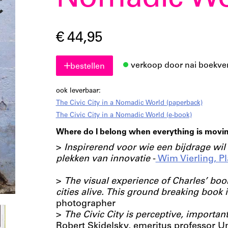
Nomadic Wo
€ 44,95
verkoop door nai boekve
bestellen
ook leverbaar:
The Civic City in a Nomadic World (paperback)
The Civic City in a Nomadic World (e-book)
Where do I belong when everything is movi
>
Inspirerend voor wie een bijdrage wil
plekken van innovatie
-
Wim Vierling, P
>
The visual experience of Charles’ boo
cities alive. This ground breaking book i
photographer
>
The Civic City is perceptive, important
Robert Skidelsky, emeritus professor Un