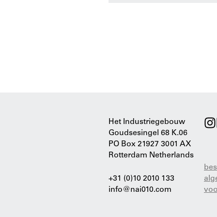
Het Industriegebouw
Goudsesingel 68 K.06
PO Box 21927 3001 AX
Rotterdam Netherlands
bes
+31 (0)10 2010 133
al
info@nai010.com
vo