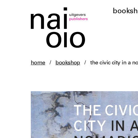
books
home
/
bookshop
/
the civic city in a