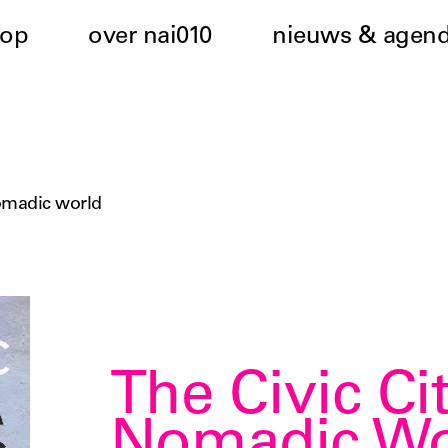
hop
over nai010
nieuws & agen
 nomadic world
The Civic Cit