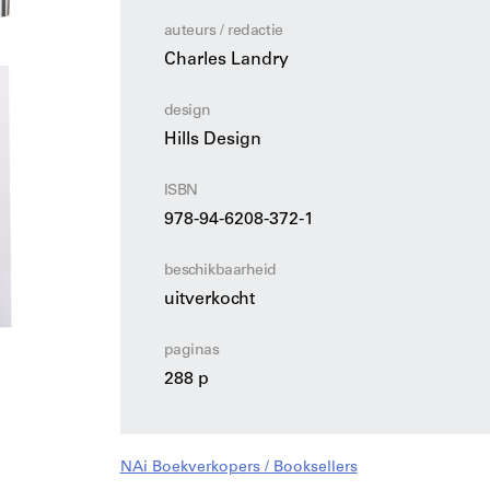
inspiratiebron nieuw leven in.
auteurs / redactie
Charles Landry
In dit nieuwe baanbrekende boek baant de uit
weg door het zich ontwikkelende stedelijke l
design
bieden heeft.
Hills Design
ISBN
978-94-6208-372-1
beschikbaarheid
uitverkocht
paginas
288 p
NAi Boekverkopers / Booksellers