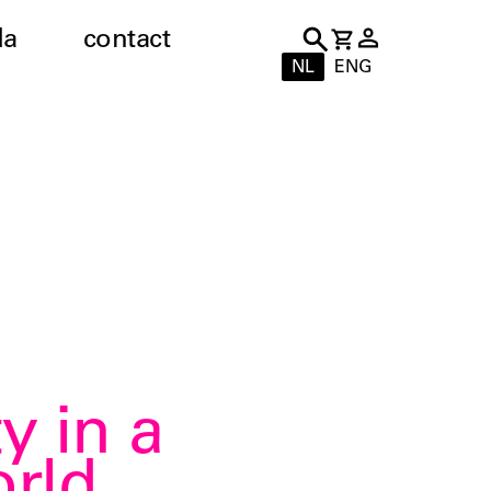
da
contact
NL
ENG
y in a