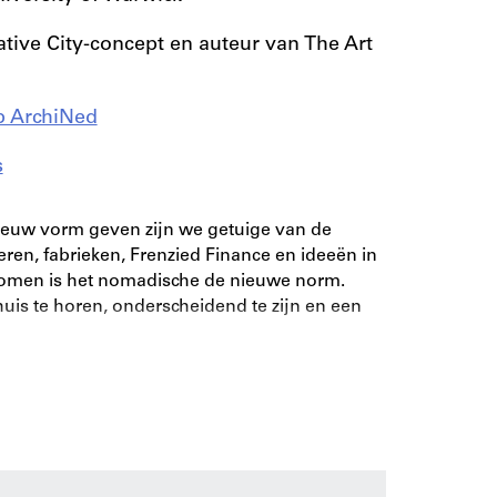
tive City-concept en auteur van The Art
p ArchiNed
s
nieuw vorm geven zijn we getuige van de
n, fabrieken, Frenzied Finance en ideeën in
omen is het nomadische de nieuwe norm.
huis te horen, onderscheidend te zijn en een
en steeds sneller. Er zit angst in de lucht.
n: de burgerlijke stad. Dat is een stad die ons
ren, langs de dilemma’s en mogelijkheden van
en stedelijke vitaliteit. Daar blazen we de stad
nschap maar ook mogelijkheid en