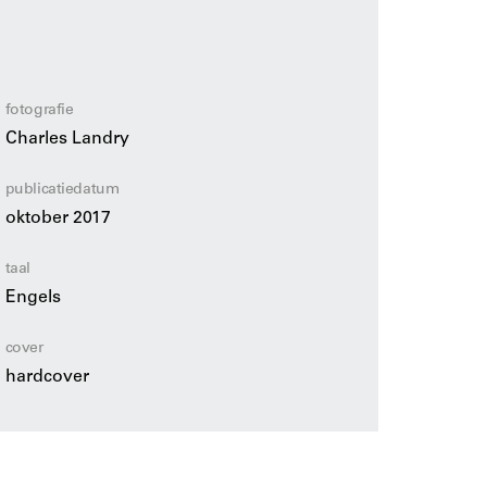
vinder van het Creative City-concept zich een
andschap en de mogelijkheden die het te
fotografie
Charles Landry
publicatiedatum
oktober 2017
taal
Engels
cover
hardcover