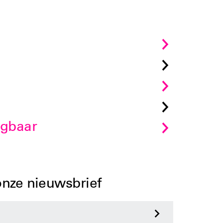
jgbaar
 onze nieuwsbrief
>