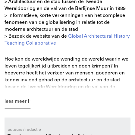
> Architectuur en de stad tussen de Tweede
Wereldoorlog en de val van de Berlijnse Muur in 1989
> Informatieve, korte verkenningen van het complexe
fenomeen van de globalisering in relatie tot de
moderne architectuur en de stad
> Bezoek de website van de
Global Architectural History
Teaching Collaborative
Hoe kon de wereldwijde wending de wereld waarin we
leven tegelijkertijd uitbreiden en doen krimpen? In
hoeverre heeft het verkeer van mensen, goederen en
kennis invloed gehad op de architectuur en de stad
tussen de Tweede Wereldoorlog en de val van de
Berlijnse Muur in 1989?
lees meer
In
The Global Turn
proberen Tom Avermaete en
Michelangelo Sabatino, onderwijzers en historici uit
Zürich en Chicago, antwoorden te vinden door de
analyse van een reeks wereldwijde locaties,
auteurs / redactie