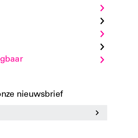
jgbaar
 onze nieuwsbrief
>