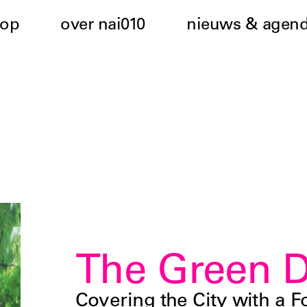
hop
over nai010
nieuws & agen
The Green D
Covering the City with a F