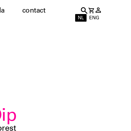
da
contact
NL
ENG
ip
orest