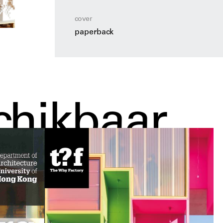
We hebben haast. Ongeacht de voorzetsels die
cover
natuur te ontwerpen.
paperback
The Green Dip
is het veertiende boek in de F
volgt op
The Why Factor(y)
,
Visionary Cities
,
Fantasies
,
City Shock
,
We Want World Wonde
PoroCity
,
Towers of Choice
en
(w)Ego
.
chikbaar