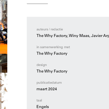
The Green Dip
visualiseert een wereldwijd st
Dubai, Moskou, Kinshasa, Parijs, New York of
plantensoorten die ontwerpers gemakkelij
van software die dit proces ondersteunt.
auteurs / redactie
The Green Dip
neemt een mondiaal perspectie
The Why Factory, Winy Maas, Javier Ar
verschillende klimaten specifieke omstandi
gedijen. Het stelt een methode voor om mili
in samenwerking met
impact van vergroening in onze steden te sch
The Why Factory
In het licht van de klimaatnoodsituatie is
The 
herintroduceren van natuur in onze leefomge
design
met het milieu. Het toont aan dat landbouw,
The Why Factory
benaderingen voor stedelijke ontwikkeling k
publicatiedatum
The Green Dip
is het eerste boek van een tril
maart 2024
van natuur en stad. Het wordt gevolgd door Bi
gebouwde omgeving onderzoekt, en Biotopia
taal
de natuur.
Engels