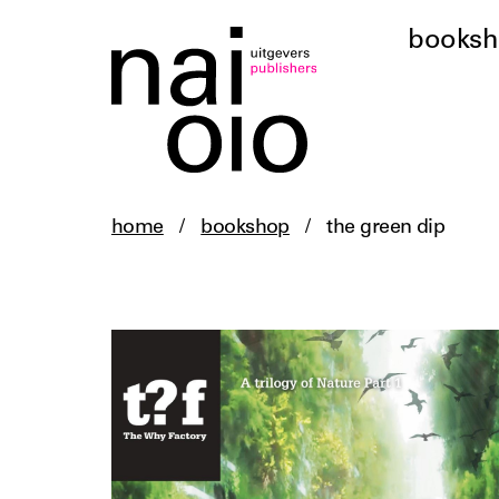
books
home
/
bookshop
/
the green dip