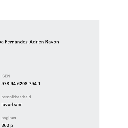
edelijk bos — van Beijing tot Singapore,
 Sao Paulo. Het stelt een database voor van
k kunnen opnemen in hun gebouwen en droomt
f in, waarbij wordt begrepen dat
pa Fernández, Adrien Ravon
gheden bieden voor inheemse soorten om te
euvoordelen te berekenen en de planetaire
atten.
Green Dip
een pleidooi voor het
ving en het transformeren van onze relatie
ISBN
 bosbouw en biologische productie alternatieve
978-94-6208-794-1
unnen stimuleren.
beschikbaarheid
ogie van publicaties gericht op het integreren
leverbaar
odiverCity, dat de integratie van fauna in de
, gewijd aan het ontwerpen met behulp van
paginas
360 p