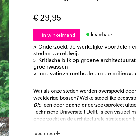
€ 29,95
leverbaar
in winkelmand
> Onderzoekt de werkelijke voordelen 
steden wereldwijd
> Kritische blik op groene architectuur
groenwassen
> Innovatieve methode om de milieuvo
Wat als onze steden werden overspoeld door
weelderige bossen? Welke stedelijke ecosy
Dip
, een doorlopend onderzoeksproject uitg
Technische Universiteit Delft, is een visueel
onderzoekt en de architecturale strategieën
integreren.
lees meer