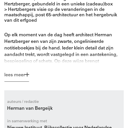
Hertzberger, gebundeld in een unieke (cadeau)box
> Hertzbergers visie op de veranderingen in de
maatschappij, post 65-architectuur en het hergebruik
van dit erfgoed
Op elk moment van de dag heeft architect Herman
Hertzberger een van zijn zwarte, ongelinieerde
notitieboekjes bij de hand. Ieder klein detail dat zijn
aandacht trekt, wordt vastgelegd in een aantekening,
bespiegeling of schets. Op deze wijze brengt
Hertzberger zijn omgeving voortdurend in kaart. Hij
speelt met woorden, zoekt al tekenend naar de juiste
lees meer
vormen en reflecteert zo in woord en beeld op wat hem
treft. Tragische gebeurtenissen als 9/11 en de
coronapandemie passeren de revue. Ook vullen de
pagina’s zich met landschapstekeningen en de eerste
auteurs / redactie
aanzetten over enkele projecten, waaronder de YKK
Herman van Bergeijk
dormitory in Kurobe, Japan, en Tivoli Vredenburg in
Utrecht.
in samenwerking met