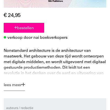
€ 24,95
bestellen
verkoop door nai boekverkopers
Nonstandard architecture is de architectuur van
maatwerk. Het gebouw van deze tijd wordt ontworpen
met digitale middelen, en wordt uitgevoerd met digitaal
gestuurde productiemethoden. Dit leidt tot een
revolutie in het denken over de aard en uitvoering van
het ontwerp. Bovendien start het een geheel nieuwe
discussie over wat mooi is in de architectuur. Is repetitie
lees meer
nog wel mooi, of zullen variatie en uniciteit in vorm als
mooi ervaren worden. Maatwerk gebaseerd op
computergestuurde productiemethoden betekent dat
alle samenstellende bouwcomponenten per definitie
auteurs / redactie