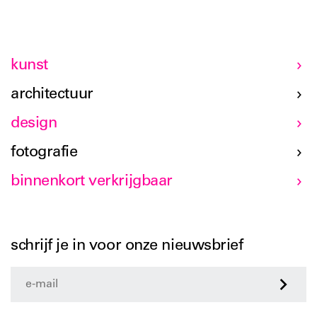
de TU Delft de onafhankelijke onderzoeks- en onderwijs
afdeling Hyperbody opgericht, en leidt het onlangs
geopende protoSPACE laboratorium voor immediate
design and engineering.
kunst
architectuur
design
fotografie
binnenkort verkrijgbaar
schrijf je in voor onze nieuwsbrief
>