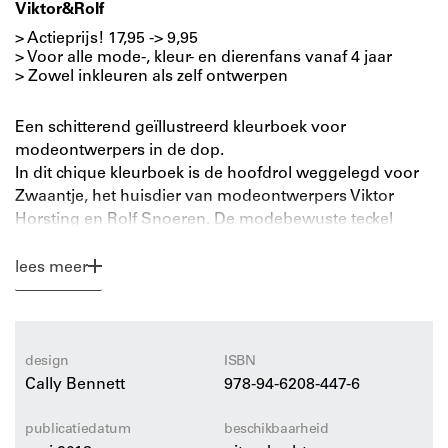
Viktor&Rolf
> Actieprijs! 17,95 -> 9,95
> Voor alle mode-, kleur- en dierenfans vanaf 4 jaar
> Zowel inkleuren als zelf ontwerpen
Een schitterend geïllustreerd kleurboek voor
modeontwerpers in de dop.
In dit chique kleurboek is de hoofdrol weggelegd voor
Zwaantje, het huisdier van modeontwerpers Viktor
Horsting en Rolf Snoeren. De modebewuste teckel
nodigt de jongste generatie designers uit in de wereld
van haar baasjes: een sprookjesachtige wereld vol
lees meer
magie en mode.
Het kleurboek toont het creatieve werkproces en leven
van Viktor&Rolf en doet een greep in hun spectaculaire
design
ISBN
collecties van de afgelopen 25 jaar. Op basis van een
Cally Bennett
978-94-6208-447-6
aantal spannende ontwerpen in kleur worden kinderen
uitgenodigd om het boek te vullen met hun eigen
publicatiedatum
beschikbaarheid