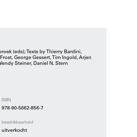
 schoonheid gebaseerd op sympathie en
 is de betekenis van deze ‘vitale schoonheid’
rip ons helpen om onze omgeving, dingen en
n de toekomst een politiek van de schoonheid
oek (eds); Texts by Thierry Bardini,
Frost, George Gessert, Tim Ingold, Arjen
endy Steiner, Daniel N. Stern
ISBN
978-90-5662-856-7
beschikbaarheid
uitverkocht