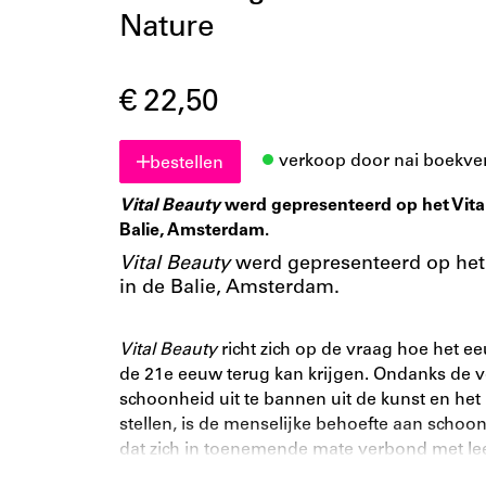
Nature
€ 22,50
verkoop door nai boekve
bestellen
Vital Beauty
werd gepresenteerd op het Vita
Balie, Amsterdam.
Vital Beauty
werd gepresenteerd op het
in de Balie, Amsterdam.
Vital Beauty
richt zich op de vraag hoe het 
de 21e eeuw terug kan krijgen. Ondanks d
schoonheid uit te bannen uit de kunst en het 
stellen, is de menselijke behoefte aan schoo
dat zich in toenemende mate verbond met leeg
Beauty’ geplaatst. Een begrip dat 150 jaar 