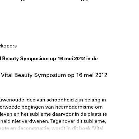
rkopers
l Beauty Symposium op 16 mei 2012 in de
 Vital Beauty Symposium op 16 mei 2012
eeuwenoude idee van schoonheid zijn belang in
e verwoede pogingen van het modernisme om
leven en het sublieme daarvoor in de plaats te
nheid niet verdwenen. Tegenover dit sublieme,
te en deconstructie, wordt in dit boek ‘Vital
geleden werd geïntroduceerd door de Engelse