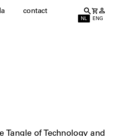
da
contact
NL
ENG
he Tangle of Technology and