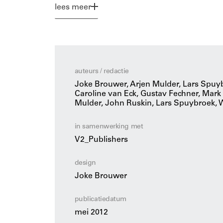
theoreticus John Ruskin. Die beschrijft een
lees meer
affiniteit tussen dingen en levensvormen. Wat
in de hedendaagse cultuur, hoe kan dit beg
levens te ontwerpen en kunnen we daarmee i
ontwerpen?
auteurs / redactie
Joke Brouwer, Arjen Mulder, Lars Spuybr
Caroline van Eck, Gustav Fechner, Mark 
Mulder, John Ruskin, Lars Spuybroek, W
in samenwerking met
V2_Publishers
design
Joke Brouwer
publicatiedatum
mei 2012