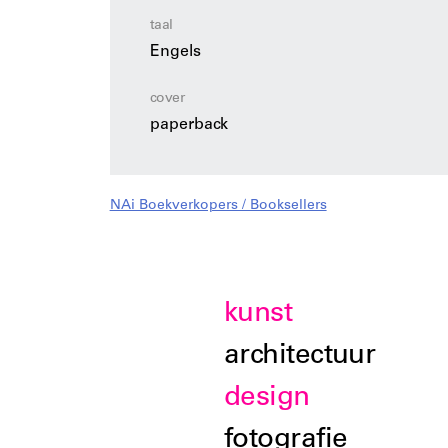
taal
Engels
cover
paperback
NAi Boekverkopers / Booksellers
kunst
architectuur
design
fotografie