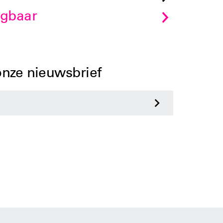
jgbaar
 onze nieuwsbrief
>