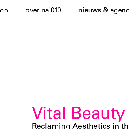
hop
over nai010
nieuws & agen
Vital Beauty
Reclaming Aesthetics in t