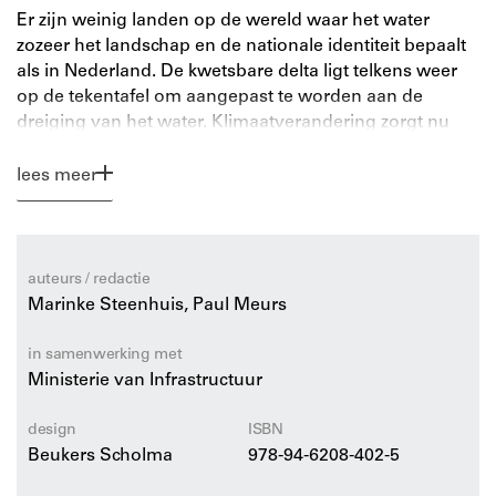
Er zijn weinig landen op de wereld waar het water
zozeer het landschap en de nationale identiteit bepaalt
als in Nederland. De kwetsbare delta ligt telkens weer
op de tekentafel om aangepast te worden aan de
dreiging van het water. Klimaatverandering zorgt nu
voor een volgende ronde van ingrepen. De klassieke
strijd tegen het water is daarbij veranderd in een
lees meer
aanpak met het water. Voor het eerst worden de
omvang van het Nederlandse waterproject en de
resultaten ervan in het kust- en rivierenlandschap
zichtbaar. Voorbij de dijken. Hoe Nederland met het
auteurs / redactie
water werkt brengt deze indrukwekkende operatie in
Marinke Steenhuis, Paul Meurs
beeld.
in samenwerking met
Dit boek laat dertig ingrepen langs de rivieren en de
Ministerie van Infrastructuur
kust zien – projecten waarin waterbouw, cultuurhistorie,
natuur en menselijk gebruik zijn samengebracht in
design
ISBN
weergaloze waterlandschappen, die verleiden om zelf
Beukers Scholma
978-94-6208-402-5
op expeditie te gaan.