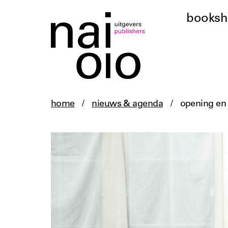
books
home
/
nieuws & agenda
/
opening en 