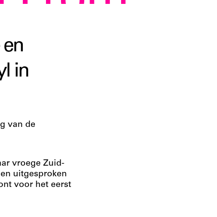
u From
 en
l in
ng van de
ar vroege Zuid-
 een uitgesproken
ont voor het eerst