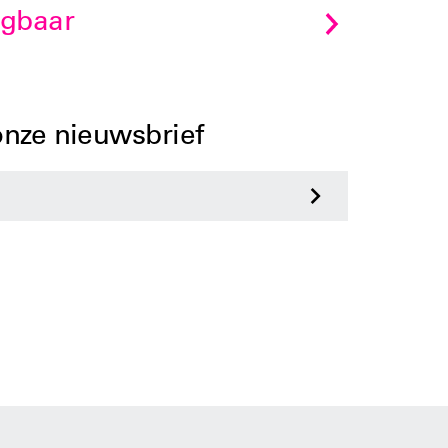
jgbaar
 onze nieuwsbrief
>