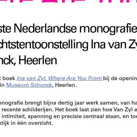
ere Are Yo
rste Nederlandse monografie
htstentoonstelling Ina van Zy
k, Heerlen
et boek
Ina van Zyl. Where Are You From
bij de openi
in
Museum Schunck
, Heerlen.
ografie brengt bijna dertig jaar werk samen, van ha
 recente schilderijen. Het boek laat zien hoe Van Zyl
intimiteit, spanning en precisie centraal staan, en to
ijk in één overzicht.