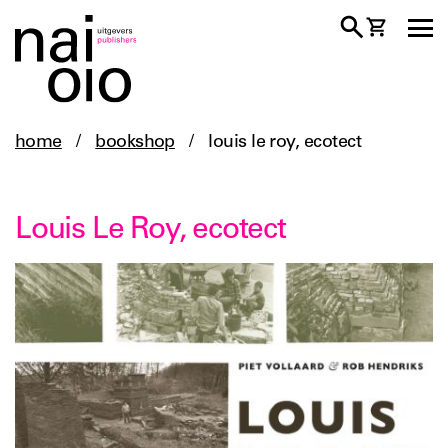
home
/
bookshop
/
louis le roy, ecotect
Louis Le Roy, ecotect