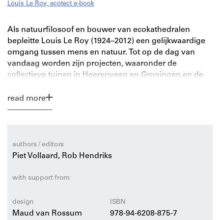
Louis Le Roy, ecotect e-book
Als natuurfilosoof en bouwer van ecokathedralen
bepleitte Louis Le Roy (1924–2012) een gelijkwaardige
omgang tussen mens en natuur. Tot op de dag van
vandaag worden zijn projecten, waaronder de
collectieve tuinen in Heerenveen en Groningen en de
iconische ecokathedraal in Mildam, actief onderhouden
door vrijwilligers.
read more
Deze publicatie behandelt het complete oeuvre van Le
Roy en laat projecten zien aan de hand van foto’s en
ontwikkelingen in de tijd. Le Roy ging spontaan te werk
authors / editors
en maakte vrijwel geen tekeningen. De tekeningen in
Piet Vollaard, Rob Hendriks
dit boek zijn dan ook gebaseerd op hedendaagse
scans: een uniek instrument om de projecten te
with support from
visualiseren. Verder wordt zijn gedachtegoed belicht
aan de hand van sleutelbegrippen als ‘natuur-
design
ISBN
cultuurfusie’, complexiteit, en de vrije creatieve
Maud van Rossum
978-94-6208-875-7