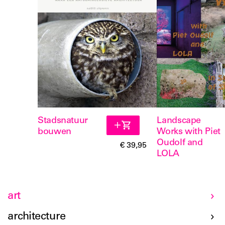
Stadsnatuur
Landscape
bouwen
Works with Piet
Oudolf and
€ 39,95
LOLA
art
architecture