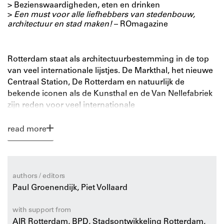
> Bezienswaardigheden, eten en drinken
>
Een must voor alle liefhebbers van stedenbouw,
architectuur en stad maken!
– ROmagazine
Rotterdam staat als architectuurbestemming in de top
van veel internationale lijstjes. De Markthal, het nieuwe
Centraal Station, De Rotterdam en natuurlijk de
bekende iconen als de Kunsthal en de Van Nellefabriek
zijn reden voor veel internationale
architectuurliefhebbers om de gang naar de Maasstad
te maken.
read more
Deze handzame en up-to-date architectuurgids van
Rotterdam toont de highlights van dé architectuurstad
van Nederland: de nieuwste spraakmakende
authors / editors
gebouwen, illustere iconen én verborgen juweeltjes
Paul Groenendijk, Piet Vollaard
van de stad.
with support from
Naast de 100 beste gebouwen leidt deze gids ook langs
AIR Rotterdam, BPD, Stadsontwikkeling Rotterdam,