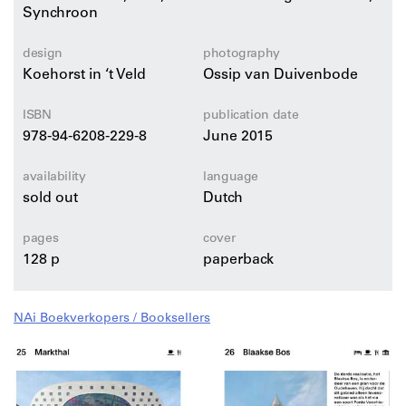
Synchroon
de leukste plekken van de stad: uitgaan en eten in een
architectonische setting, de Witte de Withstraat als
design
photography
culturele hang-out en de brandgrens als lieu de
Koehorst in ‘t Veld
Ossip van Duivenbode
mémoire.
ISBN
publication date
978-94-6208-229-8
June 2015
availability
language
sold out
Dutch
pages
cover
128 p
paperback
NAi Boekverkopers / Booksellers