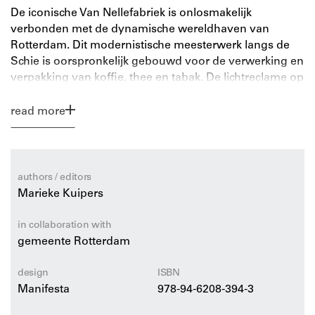
De iconische Van Nellefabriek is onlosmakelijk
verbonden met de dynamische wereldhaven van
Rotterdam. Dit modernistische meesterwerk langs de
Schie is oorspronkelijk gebouwd voor de verwerking en
verpakking van koffie, thee en tabak. De lichtreclame op
het dak getuigt nog van deze geschiedenis.
read more
Na zorgvuldige herbestemming is de Van Nellefabriek
nu in gebruik voor de creatieve industrie en als
evenementenlocatie. Inmiddels staat dit grootse
‘gedicht in staal en glas’ op de Werelderfgoedlijst van
authors / editors
Unesco en is het gedeeltelijk toegankelijk voor publiek.
Marieke Kuipers
Deze handzame gids geeft een heldere uitleg over de
in collaboration with
bijzonderheden van de Van Nellefabriek. Het boek is
gemeente Rotterdam
bestemd voor iedereen die meer wil weten over
ontstaan en vormgeving en die de schoonheid ervan
design
ISBN
wil ontdekken.
Manifesta
978-94-6208-394-3