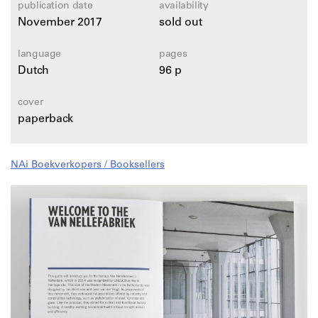
Prof. dr. Marieke Kuipers is verbonden aan de
publication date
availability
Technische Universiteit Delft en de Rijksdienst voor het
November 2017
sold out
Cultureel Erfgoed en een internationaal expert op het
gebied van 20ste-eeuwse monumenten.
language
pages
Dutch
96 p
cover
paperback
NAi Boekverkopers / Booksellers