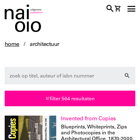
home
/
architectuur
architectuur
design
fotografie
kunst
landschap
ruimtelijke ontwikkeling
filter 564 resultaten
stedenbouw
Invented from Copies
taal
Blueprints, Whiteprints, Zips
and Photocopies in the
Architectural Office, 1870-2000
duits