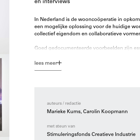
en interviews
In Nederland is de wooncoöperatie in opkoms
een mogelijke oplossing voor de huidige wo
collectief eigendom en collaboratieve vorm
Goed gedocumenteerde voorbeelden zijn essen
en te ondersteunen. Dit boek presenteert 15 
Duitsland en 5 uit Nederland, waaronder S
lees meer
en De Nieuwe Meent (Amsterdam).
De architectuur van wooncoöperaties / The A
lezer door organisatie, architectuur, rechtsvo
bewoners. Aan de hand van interviews en een
auteurs / redactie
wooncoöperaties biedt het boek zowel empiris
Marieke Kums, Carolin Koopmann
onderzoekers, professionals en anderen die ge
betaalbare woonvormen.
met steun van
Stimuleringsfonds Creatieve Industrie