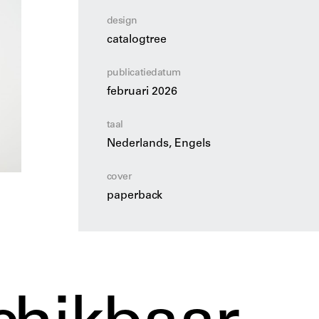
design
catalogtree
publicatiedatum
februari 2026
taal
Nederlands, Engels
cover
paperback