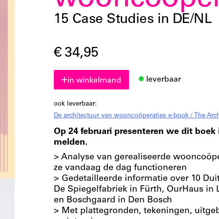
wooncoöper
15 Case Studies in DE/NL
€ 34,95
leverbaar
in winkelmand
ook leverbaar:
De architectuur van wooncoöperaties e-book / The Arc
Op 24 februari presenteren we dit boek 
melden.
> Analyse van gerealiseerde wooncoöpe
ze vandaag de dag functioneren
> Gedetailleerde informatie over 10 Du
De Spiegelfabriek in Fürth, OurHaus i
en Boschgaard in Den Bosch
> Met plattegronden, tekeningen, uitgeb