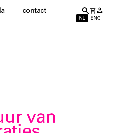
da
contact
NL
ENG
uur van