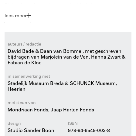
Dit boek geeft voor het eerst inzicht in het sociaal-
artistieke oeuvre van David Bade en biedt een concreet,
lees meer
toegankelijk alternatief voor abstracte vakliteratuur over
participatie en inclusie. Vanuit zijn praktijk laat David
Bade in dit kunstenaarsboek zien hoe verbeelding,
humor en radicale betrokkenheid kunnen leiden tot
betekenisvolle ontmoetingen en duurzame relaties met
auteurs / redactie
gemeenschappen. Beeldend, mensgericht en
David Bade & Daan van Bommel, met geschreven
activerend.
bijdragen van Marjolein van de Ven, Hanna Zwart &
Fabian de Kloe
in samenwerking met
Stedelijk Museum Breda & SCHUNCK Museum,
Heerlen
met steun van
Mondriaan Fonds, Jaap Harten Fonds
design
ISBN
Studio Sander Boon
978-94-6549-003-8