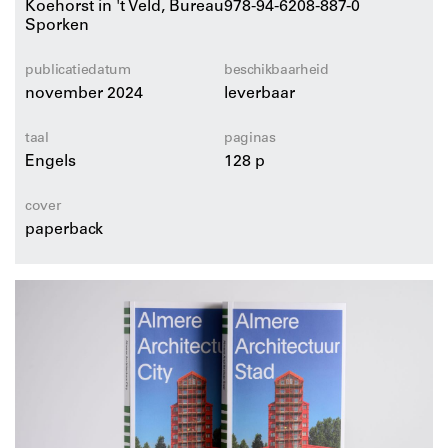
Koehorst in 't Veld, Bureau
978-94-6208-887-0
stadsgeschiedenis kunt vinden, zoals bij het Bivakhuisje
Sporken
waar de kwartiermakers van de stad Almere woonden.
Zo ontdek je de meest spraakmakende gebouwen,
publicatiedatum
beschikbaarheid
verborgen juweeltjes én talloze weetjes en anekdotes
over Almere en zijn jonge monumenten.
november 2024
leverbaar
taal
paginas
Engels
128 p
cover
paperback