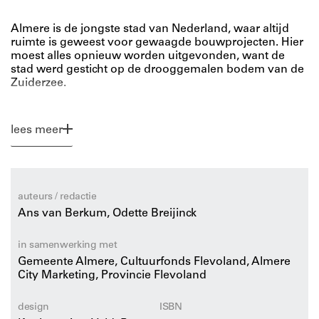
Almere is de jongste stad van Nederland, waar altijd
ruimte is geweest voor gewaagde bouwprojecten. Hier
moest alles opnieuw worden uitgevonden, want de
stad werd gesticht op de drooggemalen bodem van de
Zuiderzee.
Almere Architectuur Stad
presenteert deze ‘New Town’
lees meer
aan de hand van de 100 beste gebouwen: van de
ecowijk Oosterwold tot de industriële Rooie Donders
van Liesbeth van der Pol en van het opgetilde
Stadshart van OMA (Rem Koolhaas) tot het
landschapskunstwerk van Marinus Boezem.
auteurs / redactie
Internationaal bekende architectenbureaus als Alsop,
Ans van Berkum, Odette Breijinck
MVRDV en SANAA passeren de revue, zoals ook
Nederlandse iconen als Herman Hertzberger, Marlies
Rohmer en René van Zuuk.
in samenwerking met
Gemeente Almere, Cultuurfonds Flevoland, Almere
City Marketing, Provincie Flevoland
Buiten de architectonische hoogtepunten tipt de gids
de leukste plekken van de stad het eerste transgender
zebrapad van Europa en het door kinderen ontworpen
design
ISBN
Klokhuis. Ook vertelt de gids waar je sporen van de