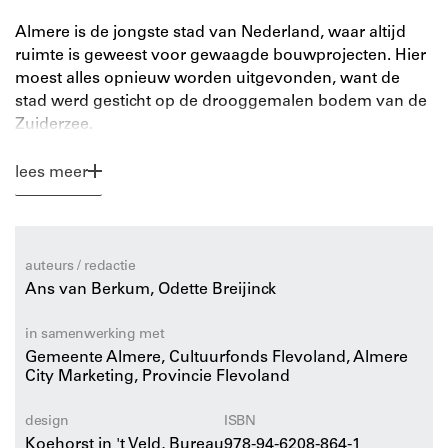
Almere is de jongste stad van Nederland, waar altijd
ruimte is geweest voor gewaagde bouwprojecten. Hier
moest alles opnieuw worden uitgevonden, want de
stad werd gesticht op de drooggemalen bodem van de
Zuiderzee.
Almere Architectuur Stad
presenteert deze ‘New Town’
lees meer
aan de hand van de 100 beste gebouwen: van de
ecowijk Oosterwold tot de industriële Rooie Donders
van Liesbeth van der Pol en van het opgetilde
Stadshart van OMA (Rem Koolhaas) tot het
auteurs / redactie
landschapskunstwerk van Marinus Boezem.
Ans van Berkum, Odette Breijinck
Internationaal bekende architectenbureaus als Alsop,
MVRDV en SANAA passeren de revue, zoals ook
in samenwerking met
Nederlandse iconen als Herman Hertzberger, Marlies
Gemeente Almere, Cultuurfonds Flevoland, Almere
City Marketing, Provincie Flevoland
Rohmer en René van Zuuk.
design
ISBN
Buiten de architectonische hoogtepunten tipt de gids
Koehorst in 't Veld, Bureau
978-94-6208-864-1
de leukste plekken van de stad het eerste transgender