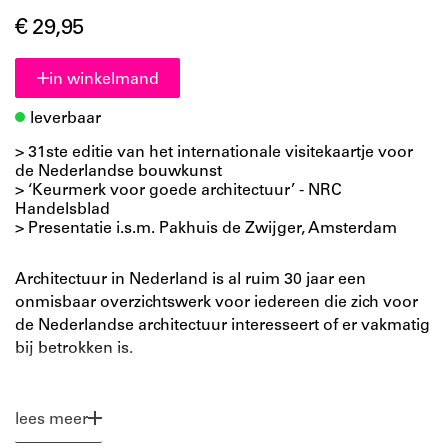
€ 29,95
in winkelmand
leverbaar
> 31ste editie van het internationale visitekaartje voor
de Nederlandse bouwkunst
> ‘Keurmerk voor goede architectuur’ - NRC
Handelsblad
> Presentatie i.s.m. Pakhuis de Zwijger, Amsterdam
Architectuur in Nederland is al ruim 30 jaar een
onmisbaar overzichtswerk voor iedereen die zich voor
de Nederlandse architectuur interesseert of er vakmatig
bij betrokken is.
Elk jaar presenteert een driekoppige redactie in deze
publicatie een selectie bijzondere projecten die in het
lees meer
voorbije jaar zijn opgeleverd en beschrijft de