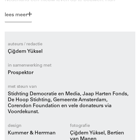
verhalen ontbreken in ons visuele archief.
lees meer
Yüksel brengt daar verandering in met foto’s uit
familiealbums, interviews en portretten. De vrouwen
vertellen over de pijn van migratie, heimwee,
verdwaald raken en je weg vinden. Werken, zorgen
auteurs / redactie
voor de kinderen, de taal leren. Liefde en ongelukkige
Çiğdem Yüksel
huwelijken. Beknot zijn als vrouw en emancipatie. Hun
bijdrage aan de Nederlandse economie als
in samenwerking met
fabrieksarbeider of schoonmaker, en hun strijd voor
Prospektor
vrijheid en gelijke rechten. De verhalen zijn divers,
gelaagd, dubbelzinnig, zoals elke menselijke ervaring
met steun van
dat is.
Stichting Democratie en Media, Jaap Harten Fonds,
De Hoop Stichting, Gemeente Amsterdam,
Corendon Foundation en vele donateurs via
Een aantal van deze vrouwen is door fotograaf Bertien
Voordekunst.
van Manen vastgelegd in
Vrouwen te Gast
(1979).
Yüksel heeft hen opnieuw opgezocht en geportretteerd.
design
fotografie
Ze zijn nu tussen de 60 en 80 jaar oud, de tijd dringt om
Kummer & Herrman
Çiğdem Yüksel, Bertien
hun verhalen een plek te geven in de Nederlandse
van Manen