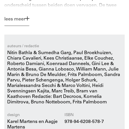
onderscheid tussen beiden doen vervagen. De twee
disciplines worden niet langer beschouwd als bouwen
– of tuinieren – ‘op grotere schaal’, vooral in de context
lees meer
van kwesties als woningbouw, landinrichting en uiterlijk
vertoon. Tegenwoordig spelen de ecologie en de
energietransitie of ‘metabole’ vraagstukken een veel
nadrukkelijkere rol, wat resulteert in nieuwe manieren
auteurs / redactie
van tekenen. Beide disciplines laten het object-
Nitin Bathla & Sumedha Garg, Paul Broekhuizen,
georiënteerde denken achter zich en lijken overtuigd te
Chiara Cavalieri, Kees Christiaanse, Elke Couchez,
Roberto Damiani, Koenraad Danneels, Gini Lee &
zijn van het belang van het proces en de impact van de
Antonia Besa, Gianna Lobosco, William Mann, Julie
factor tijd. De ruimte wordt opgevat als een kruispunt –
Marin & Bruno De Meulder, Frits Palmboom, Sandra
een ‘gestold punt’ – in een veelvoud aan stromen en
Parvu, Pieter Schengenga, Holger Schurk,
processen.
Marialessandra Secchi & Marco Voltini, Heidi
Svenningsen Kajita, Marc Treib, Bram van
Kaathoven Redactie: Bart Decroos, Kornelia
Voor ontwerpers is de vraag, hoe al deze stromen en
Dimitrova, Bruno Notteboom, Frits Palmboom
processen samenkomen, materialiseren en zichtbaar
worden, en hoe hun ‘verruimtelijking’ in tekeningen is
design
ISBN
vertegenwoordigd in analyses en ontwerpen, van het
Karel Martens en Aagje
978-94-6208-578-7
grootste belang. Het ontwerp en de tekening lijken te
Martens