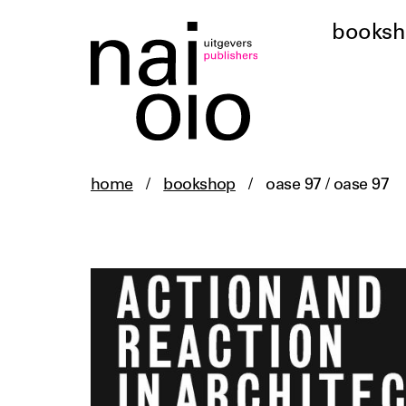
books
home
/
bookshop
/
oase 97 / oase 97