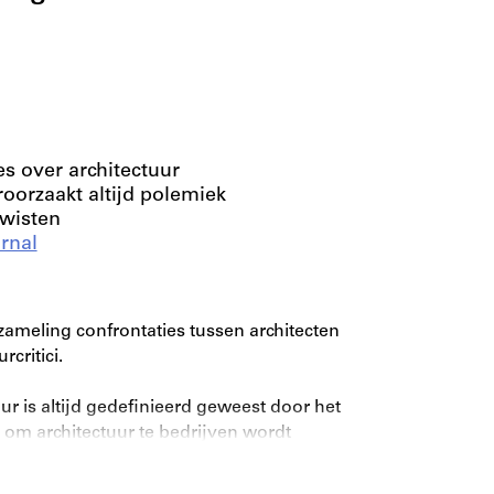
s over architectuur
oorzaakt altijd polemiek
twisten
rnal
zameling confrontaties tussen architecten
critici.
r is altijd gedefinieerd geweest door het
 om architectuur te bedrijven wordt
 als vertrekpunt voor een andere,
heorie. Architecten en critici reageren op