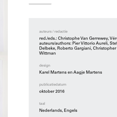
elkaars standpunten door middel van tekeni
goede architectuurcultuur floreert op zo’n ba
standpunten en overtuigingen.
In OASE 97 worden gepassioneerde discussie
auteurs / redactie
zeventiende tot eind twintigste eeuw beschrev
red./eds.: Christophe Van Gerrewey, V
verzameling tegengestelde maar onlosmakeli
auteurs/authors: Pier Vittorio Aureli, S
noodzakelijke architectuur.
Delbeke, Roberto Gargiani, Christopher
Wittman
design
Karel Martens en Aagje Martens
publicatiedatum
oktober 2016
taal
Nederlands, Engels