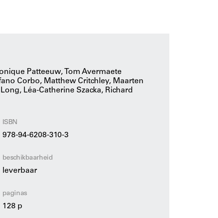
ngen, teksten, maquettes en gebouwen. Een
sis: de spannende strijd tussen opvattingen,
s en polemische interacties vanaf de
en en geïllustreerd. Het resultaat is een
éronique Patteeuw, Tom Avermaete
jk verbonden definities van goede en
tefano Corbo, Matthew Critchley, Maarten
 Long, Léa-Catherine Szacka, Richard
ISBN
978-94-6208-310-3
beschikbaarheid
leverbaar
paginas
128 p