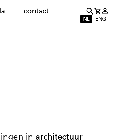
da
contact
NL
ENG
lingen in architectuur