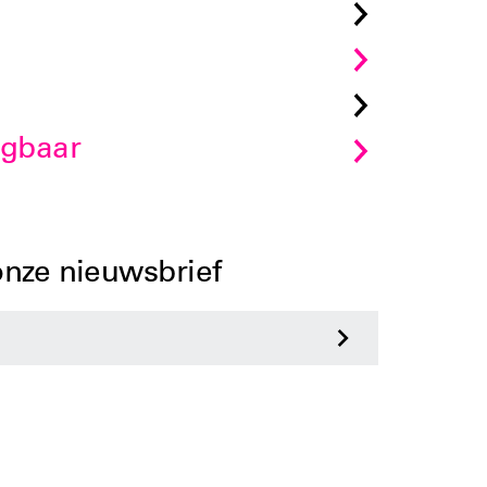
jgbaar
 onze nieuwsbrief
>