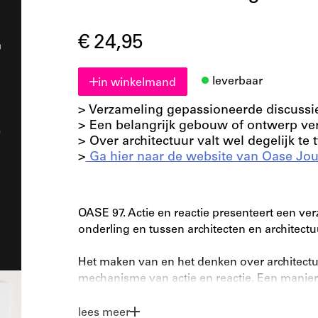
€ 24,95
leverbaar
in winkelmand
> Verzameling gepassioneerde discussie
> Een belangrijk gebouw of ontwerp ver
> Over architectuur valt wel degelijk te 
>
Ga hier naar de website van Oase Jou
OASE 97. Actie en reactie presenteert een ver
onderling en tussen architecten en architectuur
Het maken van en het denken over architectuu
mechanisme van actie en reactie. Een manier
bekritiseerd of verworpen en meteen gebruikt
tegengestelde en betere methode, praktijk of t
lees meer