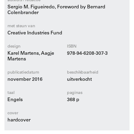
auteurs / redactie
veranderende mondiale context.
Sergio M. Figueiredo, Foreword by Bernard
Colenbrander
Een diepgaand onderzoek naar een van de
belangrijkste architectuurinstituten ter wereld én een
met steun van
Creative Industries Fund
kritische analyse van een verschijnsel dat zich sinds
haar oprichting in het begin van de negentiende eeuw
design
ISBN
heeft ontwikkeld tot een fundamenteel instrument voor
Karel Martens, Aagje
978-94-6208-307-3
de bevordering en de verspreiding van architectuur.
Martens
publicatiedatum
beschikbaarheid
november 2016
uitverkocht
taal
paginas
Engels
368 p
cover
hardcover