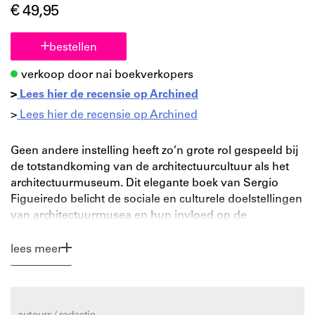
€ 49,95
bestellen
verkoop door nai boekverkopers
>
Lees hier de recensie op Archined
>
Lees hier de recensie op Archined
Geen andere instelling heeft zo’n grote rol gespeeld bij
de totstandkoming van de architectuurcultuur als het
architectuurmuseum. Dit elegante boek van Sergio
Figueiredo belicht de sociale en culturele doelstellingen
van architectuurmusea en hun invloed op de
totstandkoming van de architectuurcultuur. Met een
kritisch overzicht van de geschiedenis en de erfenis van
lees meer
het Nederlands Architectuurinstituut (NAi) biedt
Figueiredo inzicht in de manier waarop cultureel beleid
in de praktijk werkt en hoe specifieke nationale
culturele instellingen zich verhouden tot de snel