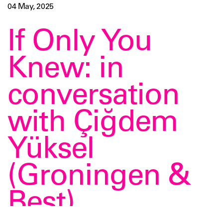
04 May, 2025
If Only You
Knew: in
conversation
with Çiğdem
Yüksel
(Groningen &
Best)