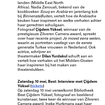
landen (Middle East North
Africa). Nadia Zerouali, bekend van de
kookboeken
Souq
en
Arabia
en jarenlang kok
bij
BinnensteBuiten
, vertelt hoe de Arabische
keuken haar inspireert en welke verhalen achter
haar gerechten schuilgaan.
Fotograaf
Çiğdem Yüksel
, winnaar van de
prestigieuze Zilveren Camera-award, spreekt
over haar recente project
Je moest eens weten
,
waarin ze portretten vastlegt van de eerste
generatie Turkse vrouwen in Nederland. Ook
actrice, schrijver en
theatermaker
Dilan Yurdakul
schuift aan en
vertelt hoe verhalen uit het Midden-Oosten
haar inspireren bij het maken van
theaterstukken.
Zaterdag 10 mei, Best:
Interview met Çiğdem
Yüksel (
tickets
)
Op zaterdag 10 mei verwelkomt Bibliotheek
Best Çiğdem Yüksel, fotograaf en beeldend
kunstenaar, twee keer de winnaar van Zilveren
Camera-award. Ineke Hurkmans gaat haar